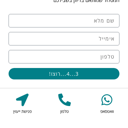
המסלול שמותאם בדיוק בשבילכם
3...4...רוצו!
וואטסאפ
טלפון
פגישת ייעוץ